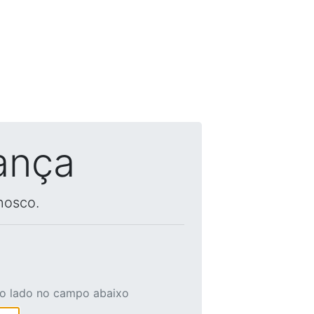
ança
nosco.
ao lado no campo abaixo