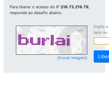
Para liberar o acesso
do IP
216.73.216.79
,
responda ao desafio abaixo.
Digite 
lado no
[trocar imagem]