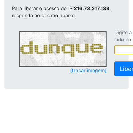
Para liberar o acesso
do IP
216.73.217.138
,
responda ao desafio abaixo.
Digite 
lado no
[trocar imagem]