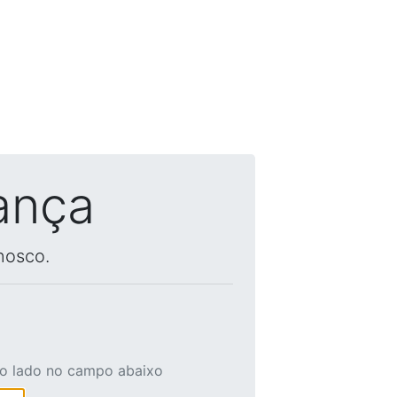
ança
nosco.
ao lado no campo abaixo