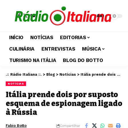
Aa
INÍCIO
NOTÍCIAS
EDITORIAS
CULINÁRIA
ENTREVISTAS
MÚSICA
TURISMO NA ITÁLIA
BLOG DO BOTTO
.:: Rádio Italiana ::.
>
Blog
>
Notícias
>
Itália prende dois por suposto esquema de espionagem ligado à Rússia
NOTÍCIAS
Itália prende dois por suposto
esquema de espionagem ligado
à Rússia
Fabio Botto
Compartilhar