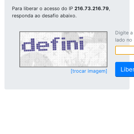
Para liberar o acesso
do IP
216.73.216.79
,
responda ao desafio abaixo.
Digite 
lado no
[trocar imagem]