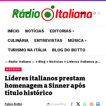
Aa
INÍCIO
NOTÍCIAS
EDITORIAS
CULINÁRIA
ENTREVISTAS
MÚSICA
TURISMO NA ITÁLIA
BLOG DO BOTTO
.:: Rádio Italiana ::.
>
Blog
>
Notícias
>
Líderes italianos prestam homenagem a Sinner após título histórico
NOTÍCIAS
Líderes italianos prestam
homenagem a Sinner após
título histórico
Fabio Botto
Compartilhar