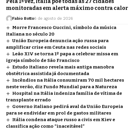
Pela 1ª vez, Itália põe todas as 27 cidades
monitoradas em alerta máximo contra calor
Fabio Botto
6 de agosto de 2026
Morre Francesco Guccini, símbolo da música
italiana no século 20
União Europeia denuncia ação russa para
amplificar crise em Ceuta nas redes sociais
Leão XIV se torna 1º papa a celebrar missa em
igreja símbolo de São Francisco
Estudo italiano revela mais antiga manobra
obstétrica assistida já documentada
Incêndios na Itália consumiram 70 mil hectares
neste verão, diz Fundo Mundial para a Natureza
Hospital na Itália indeniza família de vítima de
transplante errado
Governo italiano pedirá aval da União Europeia
para se endividar em prol de gastos militares
Itália condena ataque russo a civis em Kiev e
classifica ação como “inaceitável”