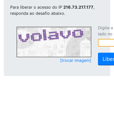
Para liberar o acesso
do IP
216.73.217.177
,
responda ao desafio abaixo.
Digite 
lado no
[trocar imagem]