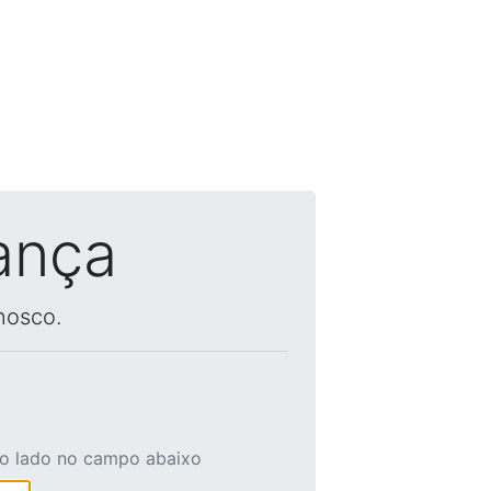
ança
nosco.
ao lado no campo abaixo