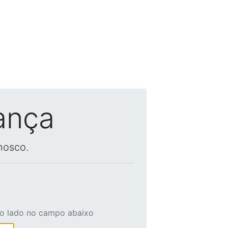
ança
nosco.
ao lado no campo abaixo