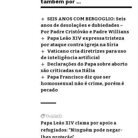
também por ...
SEIS ANOS COM BERGOGLIO: Seis
anos de desolações e dubiedades –
Por Padre Cristóvão e Padre Willians
Papa Leão XIV expressa tristeza
por ataque contra igreja na Síria
Vaticano cria diretrizes para uso
de inteligência artificial
Declarações do Papa sobre aborto
são criticadas na Itália
Papa Francisco diz que ser
homossexual não é crime, porém é
pecado
TAGGED:
Papa Leão XIV clama por apoio a
refugiados: "Ninguém pode negar-
lhes proteção"