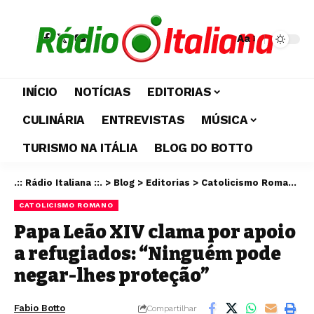
Aa
INÍCIO
NOTÍCIAS
EDITORIAS
CULINÁRIA
ENTREVISTAS
MÚSICA
TURISMO NA ITÁLIA
BLOG DO BOTTO
.:: Rádio Italiana ::.
>
Blog
>
Editorias
>
Catolicismo Romano
>
CATOLICISMO ROMANO
Papa Leão XIV clama por apoio
a refugiados: “Ninguém pode
negar-lhes proteção”
Fabio Botto
Compartilhar