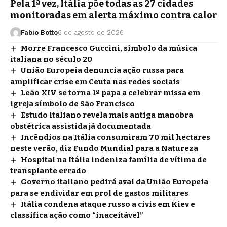
Pela 1ª vez, Itália põe todas as 27 cidades
monitoradas em alerta máximo contra calor
Fabio Botto
6 de agosto de 2026
Morre Francesco Guccini, símbolo da música
italiana no século 20
União Europeia denuncia ação russa para
amplificar crise em Ceuta nas redes sociais
Leão XIV se torna 1º papa a celebrar missa em
igreja símbolo de São Francisco
Estudo italiano revela mais antiga manobra
obstétrica assistida já documentada
Incêndios na Itália consumiram 70 mil hectares
neste verão, diz Fundo Mundial para a Natureza
Hospital na Itália indeniza família de vítima de
transplante errado
Governo italiano pedirá aval da União Europeia
para se endividar em prol de gastos militares
Itália condena ataque russo a civis em Kiev e
classifica ação como “inaceitável”