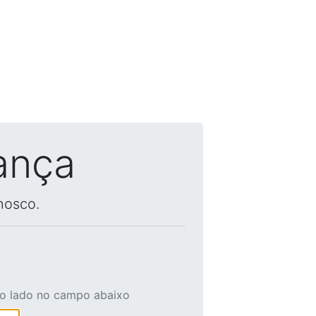
ança
nosco.
ao lado no campo abaixo