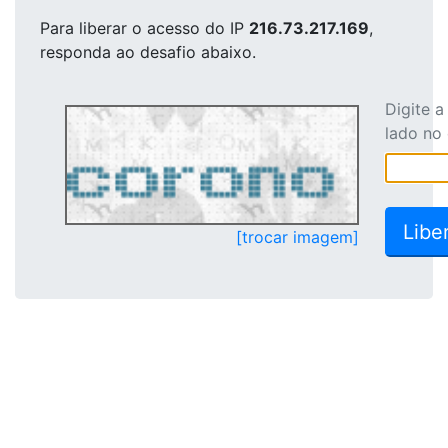
Para liberar o acesso
do IP
216.73.217.169
,
responda ao desafio abaixo.
Digite 
lado no
[trocar imagem]