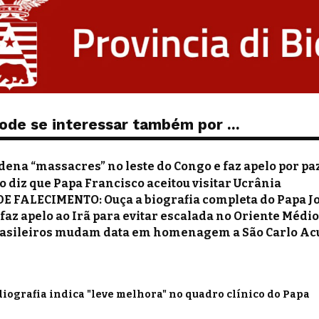
ode se interessar também por ...
ena “massacres” no leste do Congo e faz apelo por pa
 diz que Papa Francisco aceitou visitar Ucrânia
DE FALECIMENTO: Ouça a biografia completa do Papa Jo
faz apelo ao Irã para evitar escalada no Oriente Médi
rasileiros mudam data em homenagem a São Carlo Acut
iografia indica "leve melhora" no quadro clínico do Papa