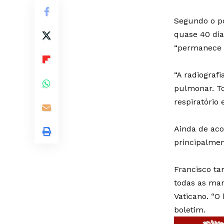
Segundo o po
quase 40 dia
“permanece e
“A radiograf
pulmonar. To
respiratório 
Ainda de aco
principalmen
Francisco ta
todas as man
Vaticano. “O
boletim.