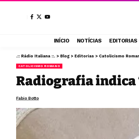
INÍCIO
NOTÍCIAS
EDITORIAS
.:: Rádio Italiana ::.
>
Blog
>
Editorias
>
Catolicismo Roma
CATOLICISMO ROMANO
Radiografia indica
Fabio Botto