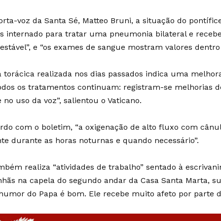
rta-voz da Santa Sé, Matteo Bruni, a situação do pontífic
s internado para tratar uma pneumonia bilateral e receb
stável”, e “os exames de sangue mostram valores dentro
ia torácica realizada nos dias passados indica uma melhor
dos os tratamentos continuam: registram-se melhorias do
e no uso da voz”, salientou o Vaticano.
rdo com o boletim, “a oxigenação de alto fluxo com cânu
te durante as horas noturnas e quando necessário”.
mbém realiza “atividades de trabalho” sentado à escrivan
hãs na capela do segundo andar da Casa Santa Marta, sua 
 humor do Papa é bom. Ele recebe muito afeto por parte d