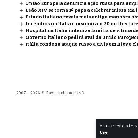
União Europeia denuncia ação russa para ampli
Leão XIV se torna 1º papa a celebrar missa em 
Estudo italiano revela mais antiga manobra ob
Incêndios na Itália consumiram 70 mil hectare
Hospital na Itália indeniza família de vítima d
Governo italiano pedirá aval da União Europeia
Itália condena ataque russo a civis em Kiev e c
2007 - 2026 © Radio Italiana |
UNO
Ao usar este site, 
Use
.