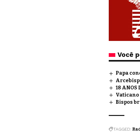
Você p
Papa cond
Arcebispo
18 ANOS 
Vaticano 
Bispos b
TAGGED:
Rad