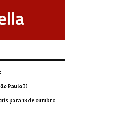
z
ão Paulo II
o
is para 13 de outubro