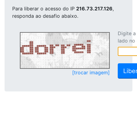
Para liberar o acesso
do IP
216.73.217.126
,
responda ao desafio abaixo.
Digite 
lado no
[trocar imagem]