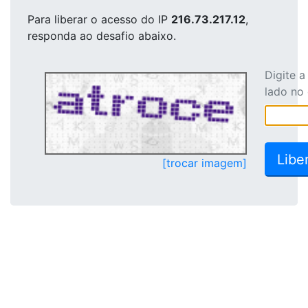
Para liberar o acesso
do IP
216.73.217.12
,
responda ao desafio abaixo.
Digite 
lado no
[trocar imagem]