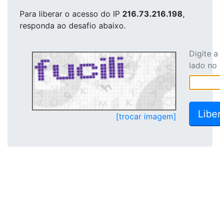
Para liberar o acesso
do IP
216.73.216.198
,
responda ao desafio abaixo.
Digite 
lado no
[trocar imagem]