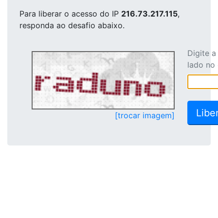
Para liberar o acesso
do IP
216.73.217.115
,
responda ao desafio abaixo.
Digite 
lado no
[trocar imagem]