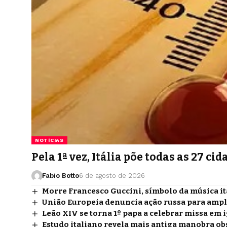
NOTÍCIAS
Pela 1ª vez, Itália põe todas as 27 
Fabio Botto
6 de agosto de 2026
Morre Francesco Guccini, símbolo da música it
União Europeia denuncia ação russa para ampli
Leão XIV se torna 1º papa a celebrar missa em 
Estudo italiano revela mais antiga manobra ob