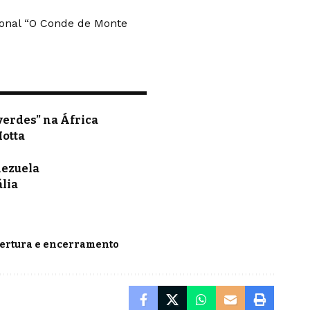
ional “O Conde de Monte
verdes” na África
Motta
nezuela
ália
bertura e encerramento