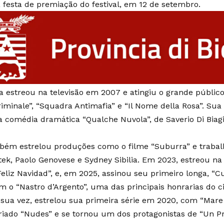
 festa de premiação do festival, em 12 de setembro.
ana estreou na televisão em 2007 e atingiu o grande públi
minale”, “Squadra Antimafia” e “Il Nome della Rosa”. Sua
a comédia dramática “Qualche Nuvola”, de Saverio Di Biagi
bém estrelou produções como o filme “Suburra” e traba
ek, Paolo Genovese e Sydney Sibilia. Em 2023, estreou na
liz Navidad”, e, em 2025, assinou seu primeiro longa, “Cu
 o “Nastro d’Argento”, uma das principais honrarias do ci
sua vez, estrelou sua primeira série em 2020, com “Mare 
riado “Nudes” e se tornou um dos protagonistas de “Un Pr