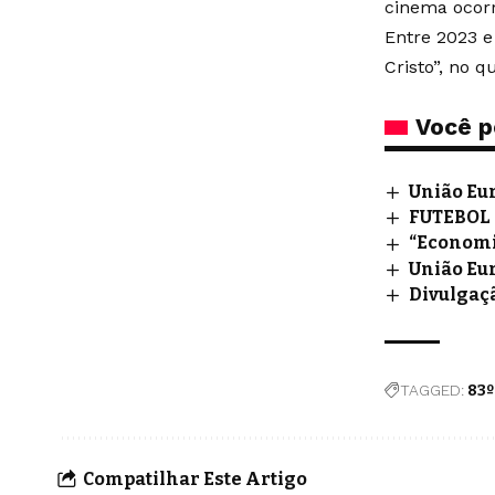
cinema ocorr
Entre 2023 e
Cristo”, no q
Você p
União Eur
FUTEBOL 
“Economia
União Eu
Divulgaçã
TAGGED:
83º
Compatilhar Este Artigo