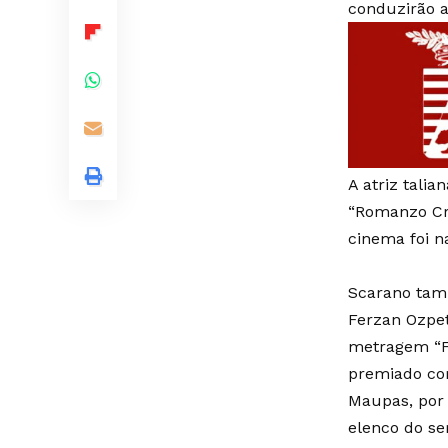
conduzirão a
A atriz tali
“Romanzo Cri
cinema foi n
Scarano tam
Ferzan Ozpet
metragem “Fe
premiado com
Maupas, por 
elenco do se