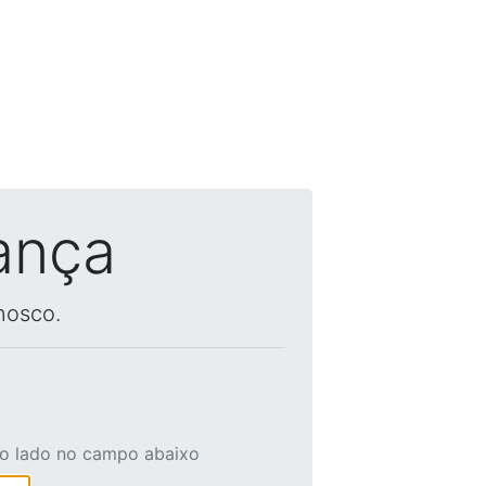
ança
nosco.
ao lado no campo abaixo