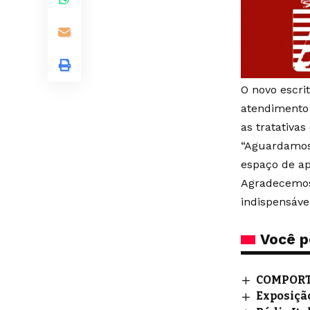
O novo escri
atendimento 
as tratativa
“Aguardamos 
espaço de a
Agradecemos 
indispensável
Você p
COMPORTAM
Exposição