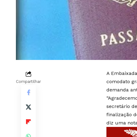
A Embaixada 
comodato gra
Compartilhar
demanda anti
“Agradecemos
secretário d
finalização 
diz uma nota