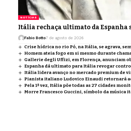
NOTÍCIAS
Itália rechaça ultimato da Espanha s
Fabio Botto
7 de agosto de 2026
Crise hídrica no rio Pó, na Itália, se agrava, se
Homem ateia fogo em si mesmo durante chamada
Gallerie degli Uffizi, em Florença, anunciam
Espanha dá ultimato para Itália revogar contro
Itália lidera avanço no mercado premium de vi
Pianista italiano Ludovico Einaudi retornará 
Pela 1ª vez, Itália põe todas as 27 cidades mo
Morre Francesco Guccini, símbolo da música it