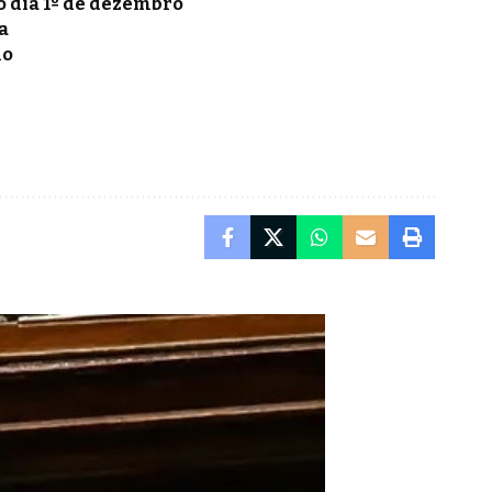
o dia 1º de dezembro
a
no