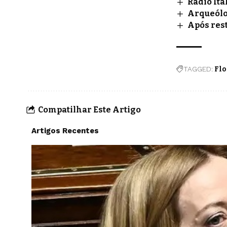
Rádio Ita
Arqueólo
Após res
TAGGED:
Flo
Compatilhar Este Artigo
Artigos Recentes