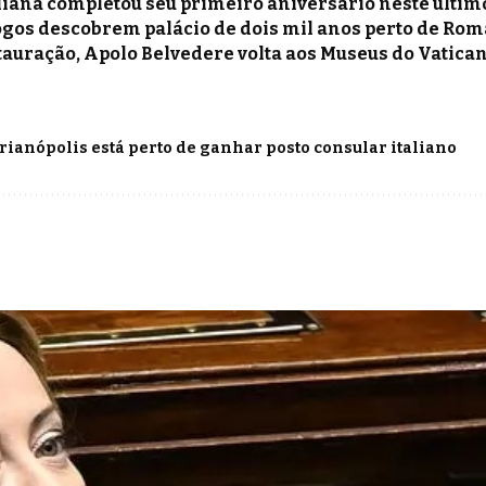
liana completou seu primeiro aniversário neste últim
gos descobrem palácio de dois mil anos perto de Rom
tauração, Apolo Belvedere volta aos Museus do Vatica
rianópolis está perto de ganhar posto consular italiano