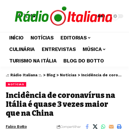
Aa
INÍCIO
NOTÍCIAS
EDITORIAS
CULINÁRIA
ENTREVISTAS
MÚSICA
TURISMO NA ITÁLIA
BLOG DO BOTTO
.:: Rádio Italiana ::.
>
Blog
>
Notícias
>
Incidência de coronavírus na Itália é quase 3 vezes maior que na China
NOTÍCIAS
Incidência de coronavírus na
Itália é quase 3 vezes maior
que na China
Fabio Botto
Compartilhar