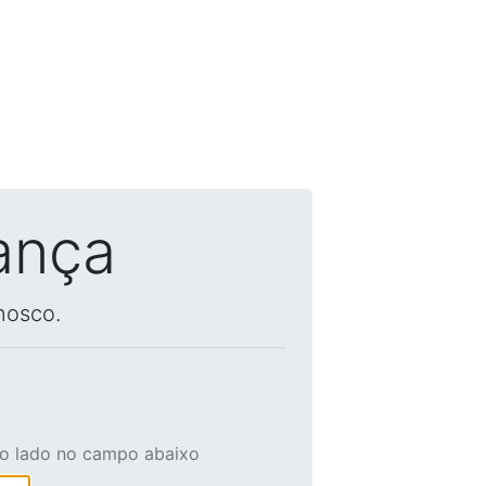
ança
nosco.
ao lado no campo abaixo