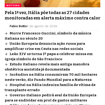
NOTÍCIAS
Pela 1ª vez, Itália põe todas as 27 cidades
monitoradas em alerta máximo contra calor
Fabio Botto
6 de agosto de 2026
Morre Francesco Guccini, símbolo da música
italiana no século 20
União Europeia denuncia ação russa para
amplificar crise em Ceuta nas redes sociais
Leão XIV se torna 1º papa a celebrar missa em
igreja símbolo de São Francisco
Estudo italiano revela mais antiga manobra
obstétrica assistida já documentada
Incêndios na Itália consumiram 70 mil hectares
neste verão, diz Fundo Mundial para a Natureza
Hospital na Itália indeniza família de vítima de
transplante errado
Governo italiano pedirá aval da União Europeia
para se endividar em prol de gastos militares