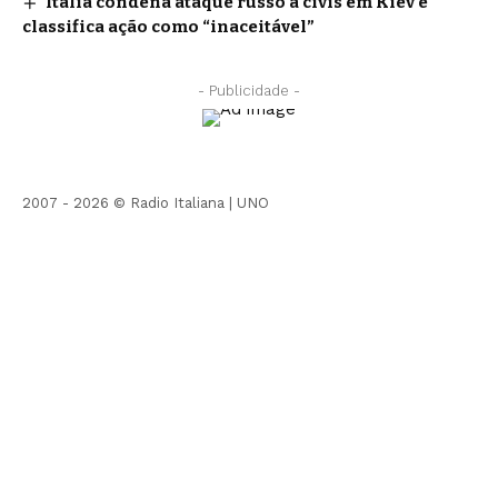
Itália condena ataque russo a civis em Kiev e
classifica ação como “inaceitável”
- Publicidade -
2007 - 2026 © Radio Italiana |
UNO