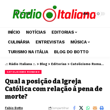
Aa
INÍCIO
NOTÍCIAS
EDITORIAS
CULINÁRIA
ENTREVISTAS
MÚSICA
TURISMO NA ITÁLIA
BLOG DO BOTTO
.:: Rádio Italiana ::.
>
Blog
>
Editorias
>
Catolicismo Romano
>
CATOLICISMO ROMANO
Qual a posição da Igreja
Católica com relação à pena de
morte?
Fabio Botto
Compartilhar