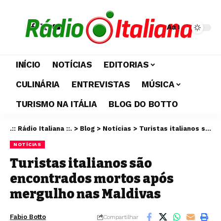
Aa
INÍCIO
NOTÍCIAS
EDITORIAS
CULINÁRIA
ENTREVISTAS
MÚSICA
TURISMO NA ITÁLIA
BLOG DO BOTTO
.:: Rádio Italiana ::.
>
Blog
>
Notícias
>
Turistas italianos são encontrados mortos após mergulho nas Maldivas
NOTÍCIAS
Turistas italianos são
encontrados mortos após
mergulho nas Maldivas
Fabio Botto
Compartilhar