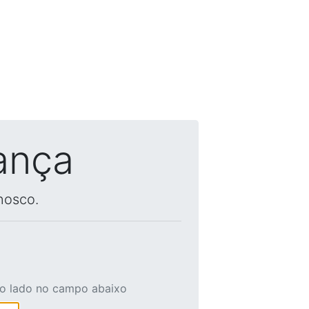
ança
nosco.
ao lado no campo abaixo