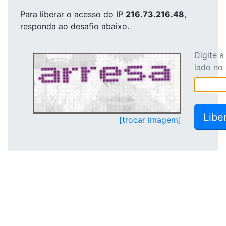
Para liberar o acesso
do IP
216.73.216.48
,
responda ao desafio abaixo.
Digite 
lado no
[trocar imagem]