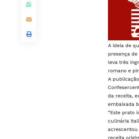
A ideia de qu
presença de 
leva três in
romano e pi
A publicação
Confesercent
da receita, e
embaixada b
“Este prato 
culinária ita
acrescentou 
receita orig