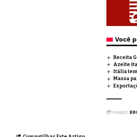
Você p
Receita 
Azeite it
Itália te
Massa pa
Exportaç
TAGGED:
BBC
Compatilhar Este Artigo