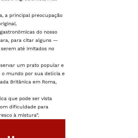
a, a principal preocupação
riginal.
e gastronômicas do nosso
ra, para citar alguns —
e serem até imitados no
reservar um prato popular e
 o mundo por sua delícia e
ixada Britânica em Roma,
ca que pode ser vista
com dificuldade para
esco à mistura”.