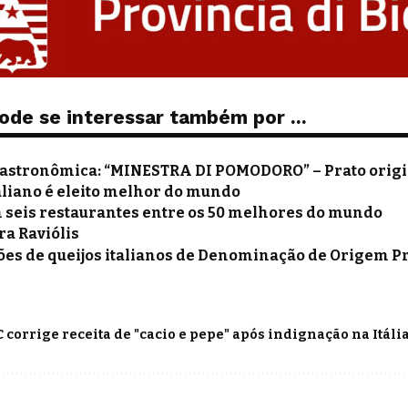
ode se interessar também por ...
Gastronômica: “MINESTRA DI POMODORO” – Prato origi
aliano é eleito melhor do mundo
m seis restaurantes entre os 50 melhores do mundo
ra Raviólis
ões de queijos italianos de Denominação de Origem P
 corrige receita de "cacio e pepe" após indignação na Itáli