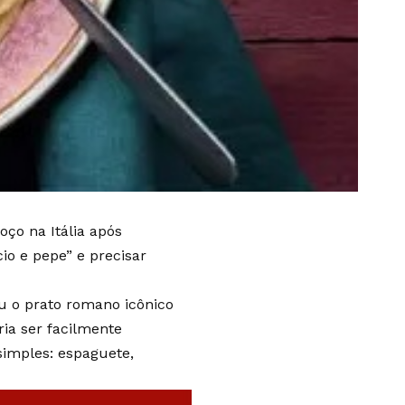
ço na Itália após
io e pepe” e precisar
u o prato romano icônico
ia ser facilmente
simples: espaguete,