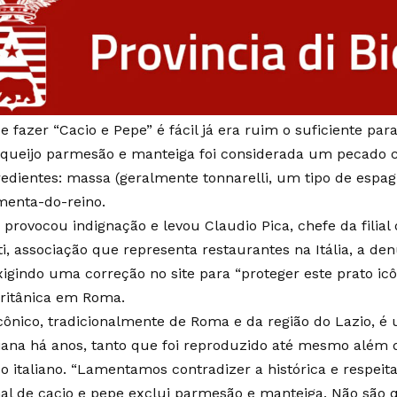
e fazer “Cacio e Pepe” é fácil já era ruim o suficiente para
queijo parmesão e manteiga foi considerada um pecado cap
gredientes: massa (geralmente tonnarelli, um tipo de espag
menta-do-reino.
 provocou indignação e levou Claudio Pica, chefe da filial
i, associação que representa restaurantes na Itália, a den
xigindo uma correção no site para “proteger este prato icôn
ritânica em Roma.
icônico, tradicionalmente de Roma e da região do Lazio, é
liana há anos, tanto que foi reproduzido até mesmo além da
o italiano. “Lamentamos contradizer a histórica e respeit
inal de cacio e pepe exclui parmesão e manteiga. Não são 