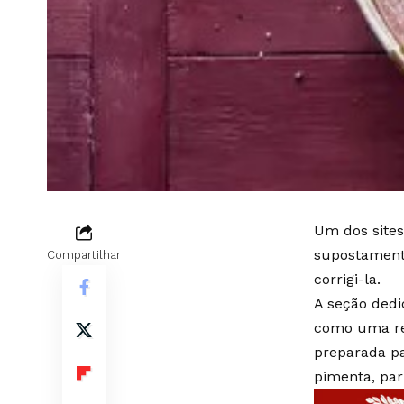
Um dos sites
supostamente
Compartilhar
corrigi-la.
A seção dedi
como uma rec
preparada pa
pimenta, par