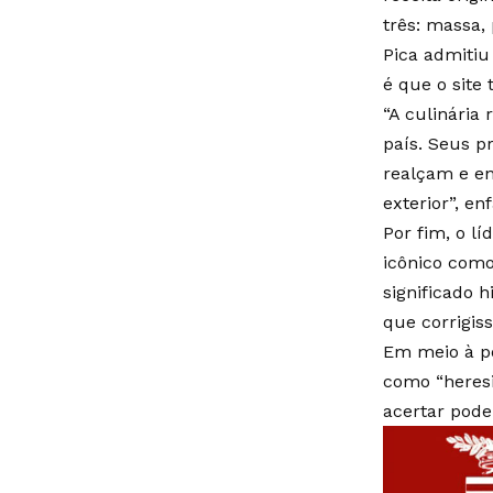
três: massa,
Pica admitiu
é que o site
“A culinária
país. Seus p
realçam e en
exterior”, en
Por fim, o l
icônico como
significado 
que corrigiss
Em meio à po
como “heresi
acertar pode