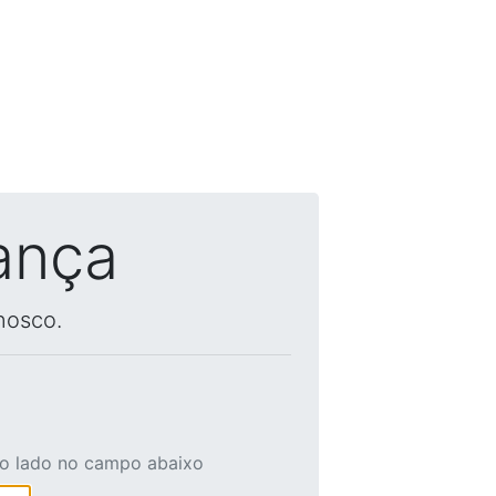
ança
nosco.
ao lado no campo abaixo