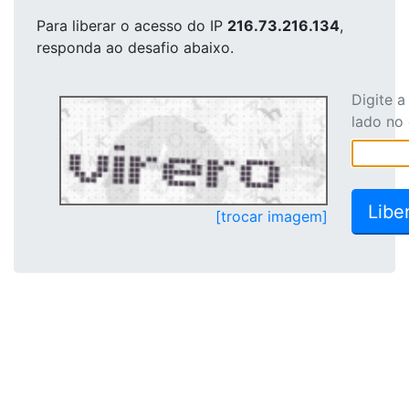
Para liberar o acesso
do IP
216.73.216.134
,
responda ao desafio abaixo.
Digite 
lado no
[trocar imagem]