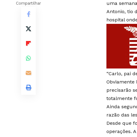
uma semana p
Compartilhar
Antonio, tio
hospital ond
“Carlo, pai 
Obviamente h
precisarão s
totalmente f
Ainda segund
razão das le
Desde que fo
operações. A