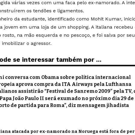
ngida várias vezes com uma faca pelo ex-namorado. A inte
nstruírem os tendões e ligamentos.
eiro da estudante, identificado como Mohit Kumar, inici
a jovem em uma loja de um shopping. A italiana recebeu 
 rosto, na mão esquerda e no pescoço, e foi salva por seu
imobilizar o agressor.
ode se interessar também por ...
ni conversa com Obama sobre política internacional
ropeia aprova compra da ITA Airways pela Lufthansa
alianos assistirão “Festival de Sanremo 2009” pela TV,
Papa João Paulo II será exumado no próximo dia 29 de 
porto de partida para Roma”, diz mensagem jihadista
liana atacada por ex-namorado na Noruega está fora de pe