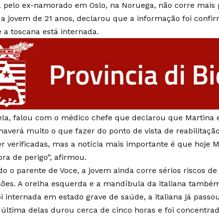
elo ex-namorado em Oslo, na Noruega, não corre mais p
 da jovem de 21 anos, declarou que a informação foi conf
e a toscana está internada.
dela, falou com o médico chefe que declarou que Martina e
averá muito o que fazer do ponto de vista de reabilitação,
er verificadas, mas a notícia mais importante é que hoje 
ora de perigo”, afirmou.
o o parente de Voce, a jovem ainda corre sérios riscos de 
sões. A orelha esquerda e a mandíbula da italiana também
i internada em estado grave de saúde, a italiana já pass
 última delas durou cerca de cinco horas e foi concentra