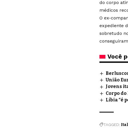
do corpo ati
médicos reco
O ex-companh
expediente d
sobretudo no
conseguiram 
Você p
Berlusco
União Eu
Jovens it
Corpo do 
Líbia “é 
TAGGED:
Ita