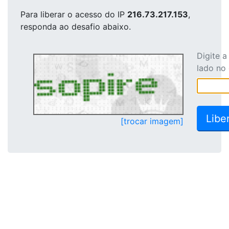
Para liberar o acesso
do IP
216.73.217.153
,
responda ao desafio abaixo.
Digite 
lado no
[trocar imagem]