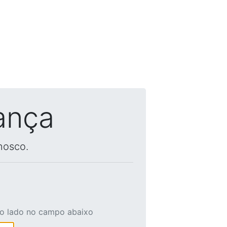
ança
nosco.
ao lado no campo abaixo