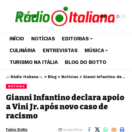
Aa
INÍCIO
NOTÍCIAS
EDITORIAS
CULINÁRIA
ENTREVISTAS
MÚSICA
TURISMO NA ITÁLIA
BLOG DO BOTTO
.:: Rádio Italiana ::.
>
Blog
>
Notícias
>
Gianni Infantino declara apoio a Vini Jr. após novo caso de racismo
NOTÍCIAS
Gianni Infantino declara apoio
a Vini Jr. após novo caso de
racismo
Fabio Botto
Compartilhar