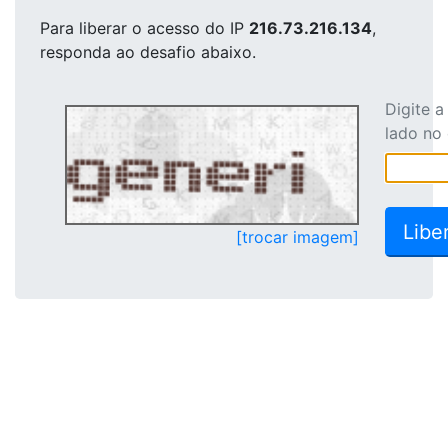
Para liberar o acesso
do IP
216.73.216.134
,
responda ao desafio abaixo.
Digite 
lado no
[trocar imagem]